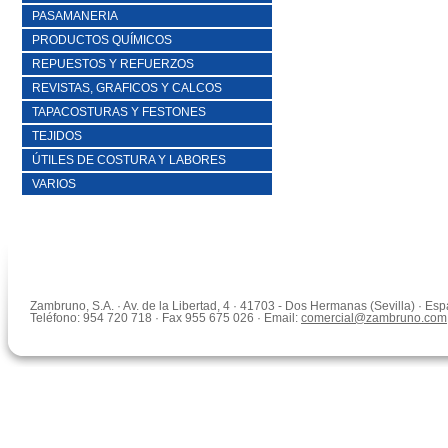
PASAMANERIA
PRODUCTOS QUÍMICOS
REPUESTOS Y REFUERZOS
REVISTAS, GRAFICOS Y CALCOS
TAPACOSTURAS Y FESTONES
TEJIDOS
ÚTILES DE COSTURA Y LABORES
VARIOS
Zambruno, S.A. · Av. de la Libertad, 4 · 41703 - Dos Hermanas (Sevilla) · Es
Teléfono: 954 720 718 · Fax 955 675 026 · Email:
comercial@zambruno.com