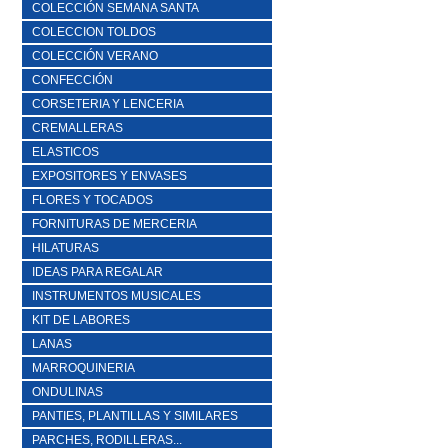
COLECCIÓN SEMANA SANTA
COLECCION TOLDOS
COLECCIÓN VERANO
CONFECCIÓN
CORSETERIA Y LENCERIA
CREMALLERAS
ELASTICOS
EXPOSITORES Y ENVASES
FLORES Y TOCADOS
FORNITURAS DE MERCERIA
HILATURAS
IDEAS PARA REGALAR
INSTRUMENTOS MUSICALES
KIT DE LABORES
LANAS
MARROQUINERIA
ONDULINAS
PANTIES, PLANTILLAS Y SIMILARES
PARCHES, RODILLERAS...