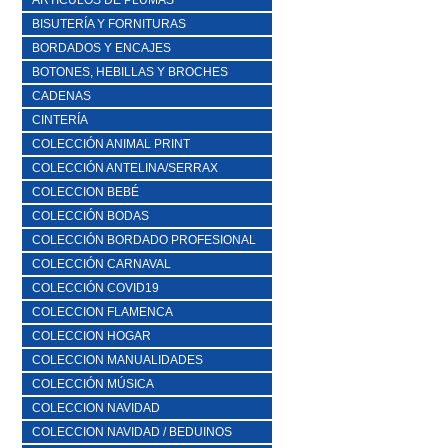
ARTICULOS DE PLUMAS
BISUTERÍA Y FORNITURAS
BORDADOS Y ENCAJES
BOTONES, HEBILLAS Y BROCHES
CADENAS
CINTERÍA
COLECCIÓN ANIMAL PRINT
COLECCIÓN ANTELINA/SERRAX
COLECCION BEBÉ
COLECCIÓN BODAS
COLECCIÓN BORDADO PROFESIONAL
COLECCIÓN CARNAVAL
COLECCIÓN COVID19
COLECCION FLAMENCA
COLECCION HOGAR
COLECCION MANUALIDADES
COLECCIÓN MÚSICA
COLECCION NAVIDAD
COLECCION NAVIDAD / BEDUINOS