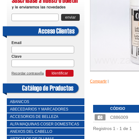
enviar
Email
Clave
Identificar
Recordar contraseña
Compartir
|
ABANICOS
CÓDIGO
ABECEDARIOS Y MARCADORES
ACCESORIOS DE BELLEZA
C886009
ALFA MAQUINAS COSER DOMESTICAS
Registros 1 - 1 de 1
ANEXOS DEL CABELLO