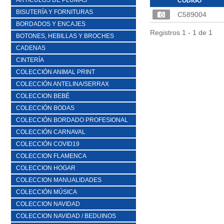
ARTICULOS DE PLUMAS
CÓDIGO
BISUTERÍA Y FORNITURAS
C589004
BORDADOS Y ENCAJES
Registros 1 - 1 de 1
BOTONES, HEBILLAS Y BROCHES
CADENAS
CINTERÍA
COLECCIÓN ANIMAL PRINT
COLECCIÓN ANTELINA/SERRAX
COLECCION BEBÉ
COLECCIÓN BODAS
COLECCIÓN BORDADO PROFESIONAL
COLECCIÓN CARNAVAL
COLECCIÓN COVID19
COLECCION FLAMENCA
COLECCION HOGAR
COLECCION MANUALIDADES
COLECCIÓN MÚSICA
COLECCION NAVIDAD
COLECCION NAVIDAD / BEDUINOS