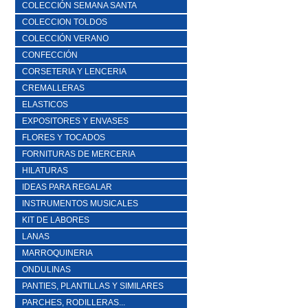
COLECCIÓN SEMANA SANTA
COLECCION TOLDOS
COLECCIÓN VERANO
CONFECCIÓN
CORSETERIA Y LENCERIA
CREMALLERAS
ELASTICOS
EXPOSITORES Y ENVASES
FLORES Y TOCADOS
FORNITURAS DE MERCERIA
HILATURAS
IDEAS PARA REGALAR
INSTRUMENTOS MUSICALES
KIT DE LABORES
LANAS
MARROQUINERIA
ONDULINAS
PANTIES, PLANTILLAS Y SIMILARES
PARCHES, RODILLERAS...