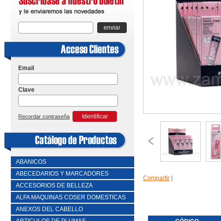
enviar
Email
Clave
Identificar
Recordar contraseña
ABANICOS
ABECEDARIOS Y MARCADORES
Compartir
|
ACCESORIOS DE BELLEZA
ALFA MAQUINAS COSER DOMESTICAS
ANEXOS DEL CABELLO