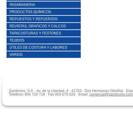
PASAMANERIA
PRODUCTOS QUÍMICOS
REPUESTOS Y REFUERZOS
REVISTAS, GRAFICOS Y CALCOS
TAPACOSTURAS Y FESTONES
TEJIDOS
ÚTILES DE COSTURA Y LABORES
VARIOS
Zambruno, S.A. · Av. de la Libertad, 4 · 41703 - Dos Hermanas (Sevilla) · Es
Teléfono: 954 720 718 · Fax 955 675 026 · Email:
comercial@zambruno.com