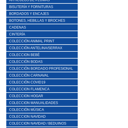
ARTICULOS DE PLUMAS
BISUTERÍA Y FORNITURAS
BORDADOS Y ENCAJES
BOTONES, HEBILLAS Y BROCHES
CADENAS
CINTERÍA
COLECCIÓN ANIMAL PRINT
COLECCIÓN ANTELINA/SERRAX
COLECCION BEBÉ
COLECCIÓN BODAS
COLECCIÓN BORDADO PROFESIONAL
COLECCIÓN CARNAVAL
COLECCIÓN COVID19
COLECCION FLAMENCA
COLECCION HOGAR
COLECCION MANUALIDADES
COLECCIÓN MÚSICA
COLECCION NAVIDAD
COLECCION NAVIDAD / BEDUINOS