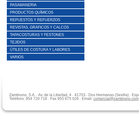
PASAMANERIA
PRODUCTOS QUÍMICOS
REPUESTOS Y REFUERZOS
REVISTAS, GRAFICOS Y CALCOS
TAPACOSTURAS Y FESTONES
TEJIDOS
ÚTILES DE COSTURA Y LABORES
VARIOS
Zambruno, S.A. · Av. de la Libertad, 4 · 41703 - Dos Hermanas (Sevilla) · Es
Teléfono: 954 720 718 · Fax 955 675 026 · Email:
comercial@zambruno.com