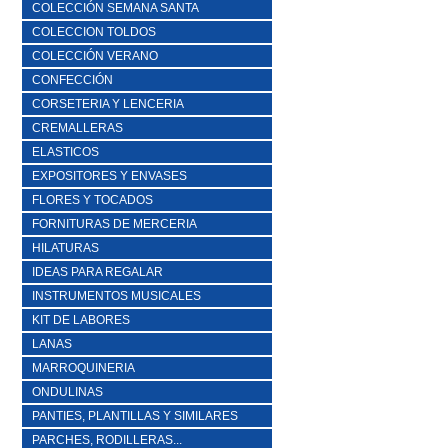
COLECCIÓN SEMANA SANTA
COLECCION TOLDOS
COLECCIÓN VERANO
CONFECCIÓN
CORSETERIA Y LENCERIA
CREMALLERAS
ELASTICOS
EXPOSITORES Y ENVASES
FLORES Y TOCADOS
FORNITURAS DE MERCERIA
HILATURAS
IDEAS PARA REGALAR
INSTRUMENTOS MUSICALES
KIT DE LABORES
LANAS
MARROQUINERIA
ONDULINAS
PANTIES, PLANTILLAS Y SIMILARES
PARCHES, RODILLERAS...