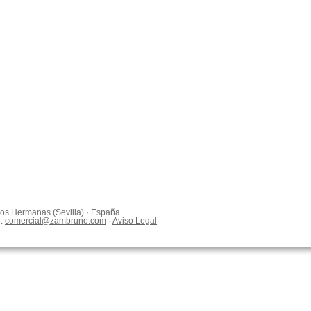
 Dos Hermanas (Sevilla) · España
l:
comercial@zambruno.com
·
Aviso Legal