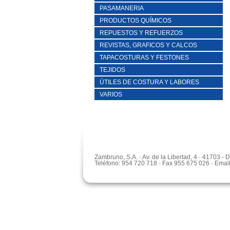
PASAMANERIA
PRODUCTOS QUÍMICOS
REPUESTOS Y REFUERZOS
REVISTAS, GRAFICOS Y CALCOS
TAPACOSTURAS Y FESTONES
TEJIDOS
ÚTILES DE COSTURA Y LABORES
VARIOS
Zambruno, S.A. · Av. de la Libertad, 4 · 41703 -
Teléfono: 954 720 718 · Fax 955 675 026 · Emai