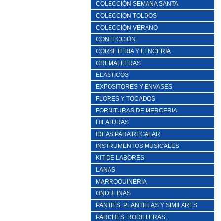
COLECCIÓN SEMANA SANTA
COLECCION TOLDOS
COLECCIÓN VERANO
CONFECCIÓN
CORSETERIA Y LENCERIA
CREMALLERAS
ELASTICOS
EXPOSITORES Y ENVASES
FLORES Y TOCADOS
FORNITURAS DE MERCERIA
HILATURAS
IDEAS PARA REGALAR
INSTRUMENTOS MUSICALES
KIT DE LABORES
LANAS
MARROQUINERIA
ONDULINAS
PANTIES, PLANTILLAS Y SIMILARES
PARCHES, RODILLERAS...