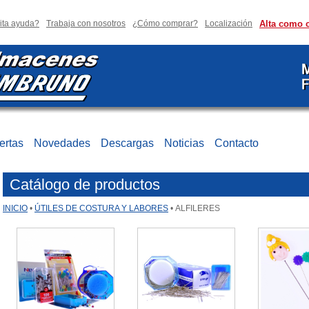
ita ayuda?
Trabaja con nosotros
¿Cómo comprar?
Localización
Alta como c
ertas
Novedades
Descargas
Noticias
Contacto
Catálogo de productos
INICIO
•
ÚTILES DE COSTURA Y LABORES
•
ALFILERES