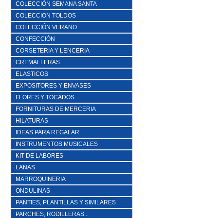
COLECCIÓN SEMANA SANTA
COLECCION TOLDOS
COLECCIÓN VERANO
CONFECCIÓN
CORSETERIA Y LENCERIA
CREMALLERAS
ELASTICOS
EXPOSITORES Y ENVASES
FLORES Y TOCADOS
FORNITURAS DE MERCERIA
HILATURAS
IDEAS PARA REGALAR
INSTRUMENTOS MUSICALES
KIT DE LABORES
LANAS
MARROQUINERIA
ONDULINAS
PANTIES, PLANTILLAS Y SIMILARES
PARCHES, RODILLERAS...