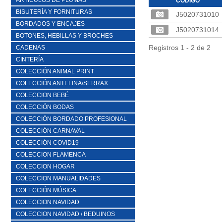
ARTICULOS DE PLUMAS
CÓDIGO
BISUTERÍA Y FORNITURAS
J5020731010
BORDADOS Y ENCAJES
J5020731014
BOTONES, HEBILLAS Y BROCHES
Registros 1 - 2 de 2
CADENAS
CINTERÍA
COLECCIÓN ANIMAL PRINT
COLECCIÓN ANTELINA/SERRAX
COLECCION BEBÉ
COLECCIÓN BODAS
COLECCIÓN BORDADO PROFESIONAL
COLECCIÓN CARNAVAL
COLECCIÓN COVID19
COLECCION FLAMENCA
COLECCION HOGAR
COLECCION MANUALIDADES
COLECCIÓN MÚSICA
COLECCION NAVIDAD
COLECCION NAVIDAD / BEDUINOS