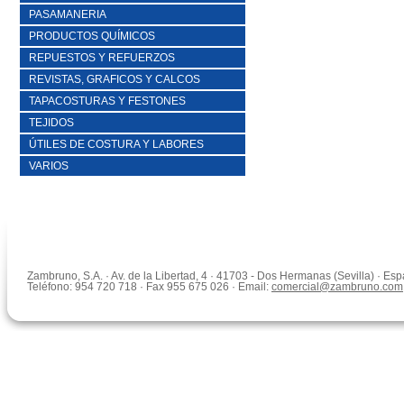
PASAMANERIA
PRODUCTOS QUÍMICOS
REPUESTOS Y REFUERZOS
REVISTAS, GRAFICOS Y CALCOS
TAPACOSTURAS Y FESTONES
TEJIDOS
ÚTILES DE COSTURA Y LABORES
VARIOS
Zambruno, S.A. · Av. de la Libertad, 4 · 41703 - Dos Hermanas (Sevilla) · Es
Teléfono: 954 720 718 · Fax 955 675 026 · Email:
comercial@zambruno.com