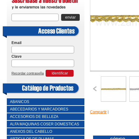
enviar
Email
Clave
Identificar
Recordar contraseña
ABANICOS
ABECEDARIOS Y MARCADORES
Compartir
|
ACCESORIOS DE BELLEZA
ALFA MAQUINAS COSER DOMESTICAS
ANEXOS DEL CABELLO