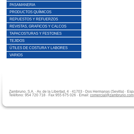
PASAMANERIA
PRODUCTOS QUÍMICOS
REPUESTOS Y REFUERZOS
REVISTAS, GRAFICOS Y CALCOS
TAPACOSTURAS Y FESTONES
TEJIDOS
ÚTILES DE COSTURA Y LABORES
VARIOS
Zambruno, S.A. · Av. de la Libertad, 4 · 41703 - Dos Hermanas (Sevilla) · Es
Teléfono: 954 720 718 · Fax 955 675 026 · Email:
comercial@zambruno.com