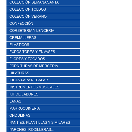
COLECCIÓN SEMANA SANTA
COLECCION TOLDOS
COLECCIÓN VERANO
CONFECCIÓN
CORSETERIA Y LENCERIA
CREMALLERAS
ELASTICOS
EXPOSITORES Y ENVASES
FLORES Y TOCADOS
FORNITURAS DE MERCERIA
HILATURAS
IDEAS PARA REGALAR
INSTRUMENTOS MUSICALES
KIT DE LABORES
LANAS
MARROQUINERIA
ONDULINAS
PANTIES, PLANTILLAS Y SIMILARES
PARCHES, RODILLERAS...