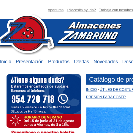
Aperturas
¿Necesita ayuda?
Trabaja con nosotros
Inicio
Presentación
Productos
Ofertas
Novedades
Desc
Catálogo de pr
INICIO
•
ÚTILES DE COSTU
PRESIÓN PARA COSER