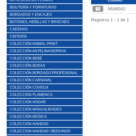
ARTICULOS DE PLUMAS
CÓDIGO
BISUTERÍA Y FORNITURAS
N548042
BORDADOS Y ENCAJES
Registros 1 - 1 de 1
BOTONES, HEBILLAS Y BROCHES
CADENAS
CINTERÍA
COLECCIÓN ANIMAL PRINT
COLECCIÓN ANTELINA/SERRAX
COLECCION BEBÉ
COLECCIÓN BODAS
COLECCIÓN BORDADO PROFESIONAL
COLECCIÓN CARNAVAL
COLECCIÓN COVID19
COLECCION FLAMENCA
COLECCION HOGAR
COLECCION MANUALIDADES
COLECCIÓN MÚSICA
COLECCION NAVIDAD
COLECCION NAVIDAD / BEDUINOS