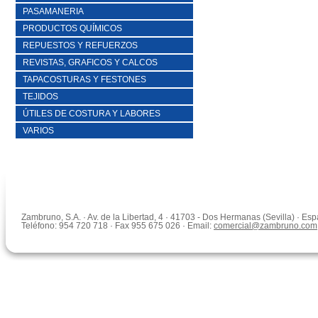
PASAMANERIA
PRODUCTOS QUÍMICOS
REPUESTOS Y REFUERZOS
REVISTAS, GRAFICOS Y CALCOS
TAPACOSTURAS Y FESTONES
TEJIDOS
ÚTILES DE COSTURA Y LABORES
VARIOS
Zambruno, S.A. · Av. de la Libertad, 4 · 41703 - Dos Hermanas (Sevilla) · Es
Teléfono: 954 720 718 · Fax 955 675 026 · Email:
comercial@zambruno.com