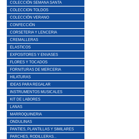
COLECCIÓN SEMANA SANTA
COLECCION TOLDOS
COLECCIÓN VERANO
CONFECCIÓN
CORSETERIA Y LENCERIA
CREMALLERAS
ELASTICOS
EXPOSITORES Y ENVASES
FLORES Y TOCADOS
FORNITURAS DE MERCERIA
HILATURAS
IDEAS PARA REGALAR
INSTRUMENTOS MUSICALES
KIT DE LABORES
LANAS
MARROQUINERIA
ONDULINAS
PANTIES, PLANTILLAS Y SIMILARES
PARCHES, RODILLERAS...