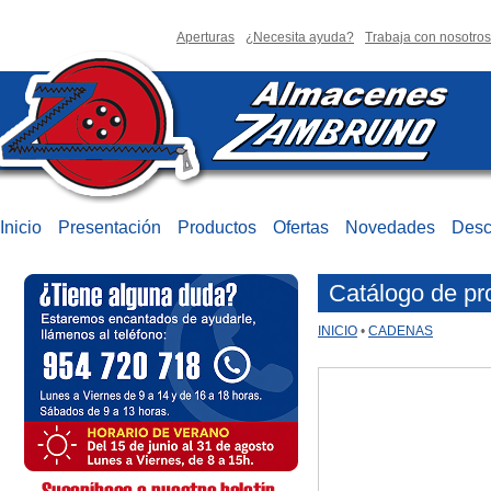
Aperturas
¿Necesita ayuda?
Trabaja con nosotros
Inicio
Presentación
Productos
Ofertas
Novedades
Desc
Catálogo de pr
INICIO
•
CADENAS