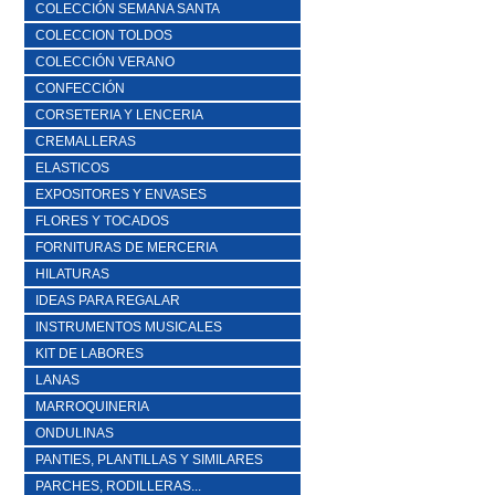
COLECCIÓN SEMANA SANTA
COLECCION TOLDOS
COLECCIÓN VERANO
CONFECCIÓN
CORSETERIA Y LENCERIA
CREMALLERAS
ELASTICOS
EXPOSITORES Y ENVASES
FLORES Y TOCADOS
FORNITURAS DE MERCERIA
HILATURAS
IDEAS PARA REGALAR
INSTRUMENTOS MUSICALES
KIT DE LABORES
LANAS
MARROQUINERIA
ONDULINAS
PANTIES, PLANTILLAS Y SIMILARES
PARCHES, RODILLERAS...