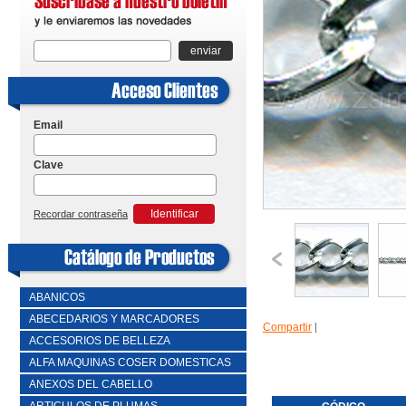
enviar
Email
Clave
Identificar
Recordar contraseña
ABANICOS
ABECEDARIOS Y MARCADORES
Compartir
|
ACCESORIOS DE BELLEZA
ALFA MAQUINAS COSER DOMESTICAS
ANEXOS DEL CABELLO