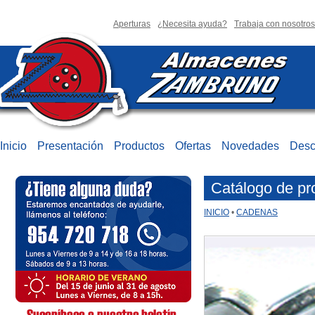
Aperturas
¿Necesita ayuda?
Trabaja con nosotros
Inicio
Presentación
Productos
Ofertas
Novedades
Desc
Catálogo de pr
INICIO
•
CADENAS