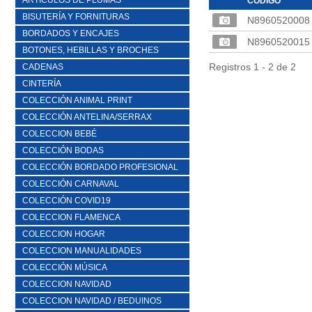
ARTICULOS DE PLUMAS
CÓDIGO
BISUTERÍA Y FORNITURAS
N8960520008
BORDADOS Y ENCAJES
N8960520015
BOTONES, HEBILLAS Y BROCHES
Registros 1 - 2 de 2
CADENAS
CINTERÍA
COLECCIÓN ANIMAL PRINT
COLECCIÓN ANTELINA/SERRAX
COLECCION BEBÉ
COLECCIÓN BODAS
COLECCIÓN BORDADO PROFESIONAL
COLECCIÓN CARNAVAL
COLECCIÓN COVID19
COLECCION FLAMENCA
COLECCION HOGAR
COLECCION MANUALIDADES
COLECCIÓN MÚSICA
COLECCION NAVIDAD
COLECCION NAVIDAD / BEDUINOS