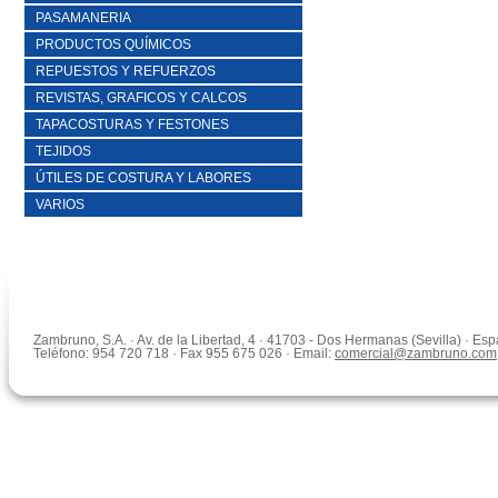
PASAMANERIA
PRODUCTOS QUÍMICOS
REPUESTOS Y REFUERZOS
REVISTAS, GRAFICOS Y CALCOS
TAPACOSTURAS Y FESTONES
TEJIDOS
ÚTILES DE COSTURA Y LABORES
VARIOS
Zambruno, S.A. · Av. de la Libertad, 4 · 41703 - Dos Hermanas (Sevilla) · Es
Teléfono: 954 720 718 · Fax 955 675 026 · Email:
comercial@zambruno.com