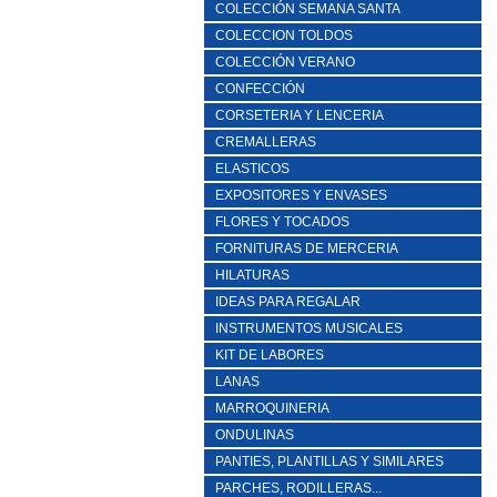
COLECCIÓN SEMANA SANTA
COLECCION TOLDOS
COLECCIÓN VERANO
CONFECCIÓN
CORSETERIA Y LENCERIA
CREMALLERAS
ELASTICOS
EXPOSITORES Y ENVASES
FLORES Y TOCADOS
FORNITURAS DE MERCERIA
HILATURAS
IDEAS PARA REGALAR
INSTRUMENTOS MUSICALES
KIT DE LABORES
LANAS
MARROQUINERIA
ONDULINAS
PANTIES, PLANTILLAS Y SIMILARES
PARCHES, RODILLERAS...