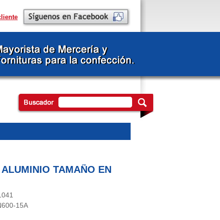
liente
 ALUMINIO TAMAÑO EN
1041
 N600-15A