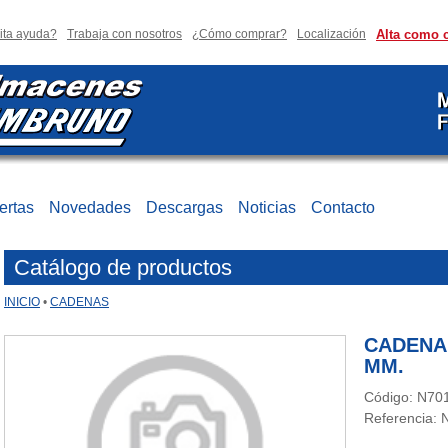
ita ayuda?
Trabaja con nosotros
¿Cómo comprar?
Localización
Alta como c
ertas
Novedades
Descargas
Noticias
Contacto
Catálogo de productos
INICIO
•
CADENAS
CADENA
MM.
Código: N70
Referencia: