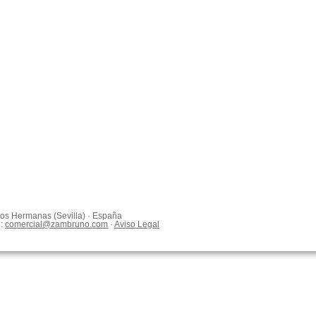
 Dos Hermanas (Sevilla) · España
l:
comercial@zambruno.com
·
Aviso Legal