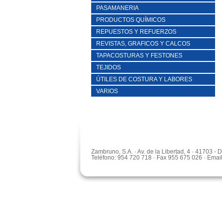
PASAMANERIA
PRODUCTOS QUÍMICOS
REPUESTOS Y REFUERZOS
REVISTAS, GRAFICOS Y CALCOS
TAPACOSTURAS Y FESTONES
TEJIDOS
ÚTILES DE COSTURA Y LABORES
VARIOS
Zambruno, S.A. · Av. de la Libertad, 4 · 41703 -
Teléfono: 954 720 718 · Fax 955 675 026 · Emai