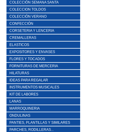
COLECCIÓN SEMANA SANTA
COLECCION TOLDOS
COLECCIÓN VERANO
CONFECCIÓN
CORSETERIA Y LENCERIA
CREMALLERAS
ELASTICOS
EXPOSITORES Y ENVASES
FLORES Y TOCADOS
FORNITURAS DE MERCERIA
HILATURAS
IDEAS PARA REGALAR
INSTRUMENTOS MUSICALES
KIT DE LABORES
LANAS
MARROQUINERIA
ONDULINAS
PANTIES, PLANTILLAS Y SIMILARES
PARCHES, RODILLERAS...