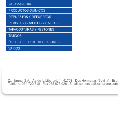
PASAMANERIA
PRODUCTOS QUÍMICOS
REPUESTOS Y REFUERZOS
REVISTAS, GRAFICOS Y CALCOS
TAPACOSTURAS Y FESTONES
TEJIDOS
ÚTILES DE COSTURA Y LABORES
VARIOS
Zambruno, S.A. · Av. de la Libertad, 4 · 41703 - Dos Hermanas (Sevilla) · Es
Teléfono: 954 720 718 · Fax 955 675 026 · Email:
comercial@zambruno.com