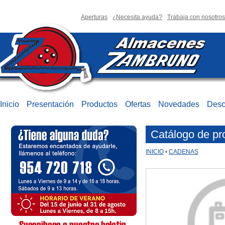
Aperturas
¿Necesita ayuda?
Trabaja con nosotros
Inicio
Presentación
Productos
Ofertas
Novedades
Desc
Catálogo de pr
INICIO
•
CADENAS