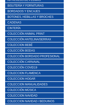
ARTICULOS DE PLUMAS
BISUTERÍA Y FORNITURAS
BORDADOS Y ENCAJES
BOTONES, HEBILLAS Y BROCHES
CADENAS
CINTERÍA
COLECCIÓN ANIMAL PRINT
COLECCIÓN ANTELINA/SERRAX
COLECCION BEBÉ
COLECCIÓN BODAS
COLECCIÓN BORDADO PROFESIONAL
COLECCIÓN CARNAVAL
COLECCIÓN COVID19
COLECCION FLAMENCA
COLECCION HOGAR
COLECCION MANUALIDADES
COLECCIÓN MÚSICA
COLECCION NAVIDAD
COLECCION NAVIDAD / BEDUINOS